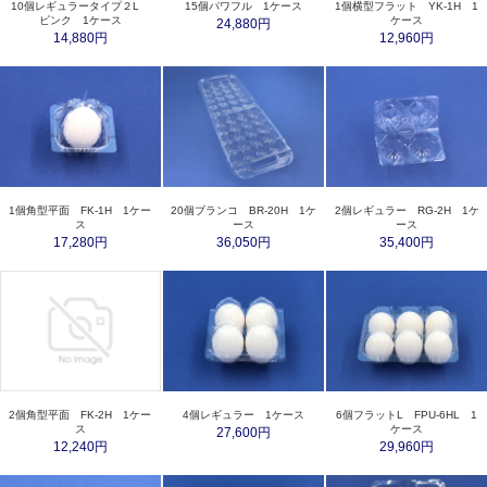
10個レギュラータイプ２L
15個パワフル 1ケース
1個横型フラット YK-1H 1
ピンク 1ケース
ケース
24,880円
14,880円
12,960円
1個角型平面 FK-1H 1ケー
20個ブランコ BR-20H 1ケ
2個レギュラー RG-2H 1ケ
ス
ース
ース
17,280円
36,050円
35,400円
2個角型平面 FK-2H 1ケー
4個レギュラー 1ケース
6個フラットL FPU-6HL 1
ス
ケース
27,600円
12,240円
29,960円