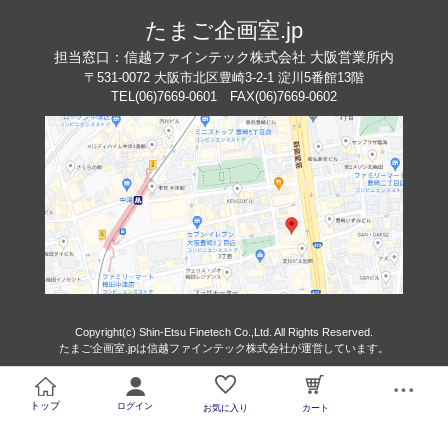
たまご企画室.jp
担当窓口：信越ファインテック株式会社 大阪営業所内
〒531-0072 大阪市北区豊崎3-2-1 淀川5番館13階
TEL(06)7669-0601 FAX(06)7669-0602
Copyright(c) Shin-Etsu Finetech Co.,Ltd. All Rights Reserved.
たまご企画室.jpは信越ファインテック株式会社が運営しています。
トップ
ログイン
お気に入り
カート